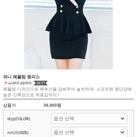
와니 페플럼 원피스
페플럼 디자인으로 복부선을 감싸주어 늘씬하게- 소프트한 원단감에
높은 신축성으로 착용감까지 !
상품가
38,800원
색상(COLOR)
사이즈(SIZE)