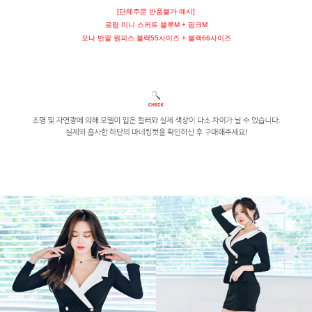
[단체주문 반품불가 예시]
로랑 미니 스커트 블루M + 핑크M
모나 반팔 원피스 블랙55사이즈 + 블랙66사이즈