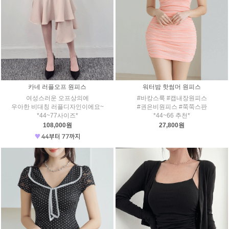
카네 러플오프 원피스
워터밤 핫썸머 원피스
여성스러운 오프상의에
#바캉스룩 #캡내장원피스
우아한 비대칭 러플디자인이에요~
#권은비원피스 #쭉쭉스판
*44~77사이즈*
*44~66 추천*
108,000원
27,800원