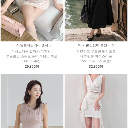
러스 원숄더단가라 원피스
베디 쿨링썸머 롱원피스
여성스러운 컬러와 디자인~
편안하고 루즈한 핏감으로
부드럽고 스판도 좋아 착용감 최고!
내츄럴한 여성스러움
*44~66추천*
*55~77사이즈 추천*
25,800원
32,800원