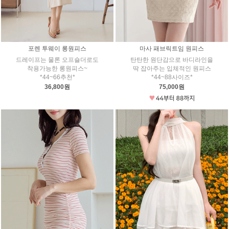
포렌 투웨이 롱원피스
마사 패브릭트임 원피스
드레이프는 물론 오프숄더로도
탄탄한 원단감으로 바디라인을
착용가능한 롱원피스~
딱 잡아주는 입체적인 원피스
*44~66추천*
*44~88사이즈*
36,800원
75,000원