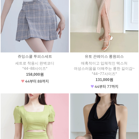
쥬잉스쿨 투피스세트
유토 끈레이스 롱원피스
세트로 착용시 완벽코디
매혹적이고 입체적인 텍스처
*44~88사이즈*
여성스러움을 더해주는 롱한 길이감~
*44~77사이즈*
158,000원
131,000원