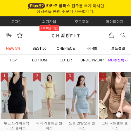
카카오 플러스 친구
를 추가 하시면
상담원을 통한 주문이 가능합니다.
로그인
회원가입
주문조회
마이페이지
2,000원 적립
NEW 5%
BEST 50
ONEPIECE
44~88
오늘출발
TOP
BOTTOM
OUTER
UNDERWEAR
MD추천특가
1
2
3
4
투고 드레이프백
피피 러플트임 원
도브 언발오프 원
코나 니트벨트 원
리스 원피스
피스
피스
피스