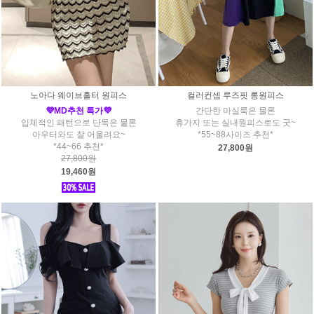
노아다 웨이브홀터 원피스
컬러컨셉 루즈핏 롱원피스
💜MD추천 특가💜
간단한 마실룩은 물론
입체적인 패턴으로 단독은 물론
휴가지 또는 실내원피스로도 굿~
아우터와도 잘 어울려요~
*55~88사이즈 추천*
*44~66 추천*
27,800원
27,800원
19,460원