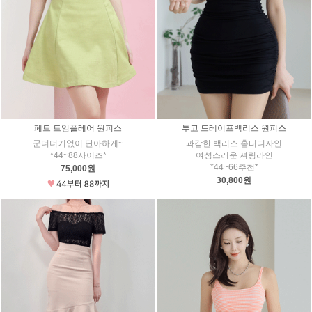
페트 트임플레어 원피스
투고 드레이프백리스 원피스
군더더기없이 단아하게~
과감한 백리스 홀터디자인
*44~88사이즈*
여성스러운 셔링라인
*44~66추천*
75,000원
30,800원