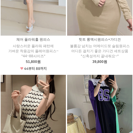
체어 플라워훌 원피스
힛트 롱맥시원피스+가디건
사랑스러운 플라워 패턴에
볼륨감 넘치는 머메이드핏 슬림원피스
가벼운 착용감의 플레어원피스~
어디든 걸치기 좋은 가디건 세트상품
*44~88사이즈*
*신축성까지 끝내줘요~*
51,800원
39,800원