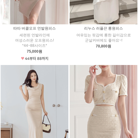
따따 버클오프 언발원피스
리누스 러플끈 롱원피스
세련된 언발라인에
여유있는 핏감에 롱한 길이감으로
여성스러운 오프원피스!
군살커버에도 좋아요~!
*44~88사이즈*
70,800원
75,000원