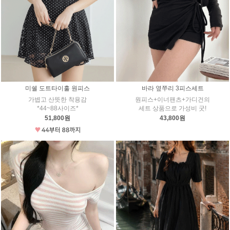
미쉘 도트타이훌 원피스
바라 옆쭈리 3피스세트
가볍고 산뜻한 착용감
원피스+이너팬츠+가디건의
*44~88사이즈*
세트 상품으로 가성비 굿!
51,800원
43,800원