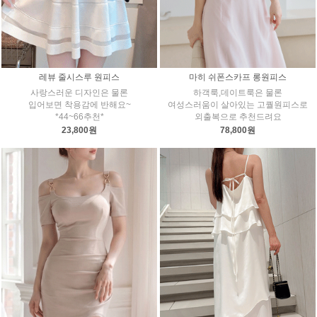
레뷰 줄시스루 원피스
마히 쉬폰스카프 롱원피스
사랑스러운 디자인은 물론
하객룩,데이트룩은 물론
입어보면 착용감에 반해요~
여성스러움이 살아있는 고퀄원피스로
*44~66추천*
외출복으로 추천드려요
23,800원
78,800원