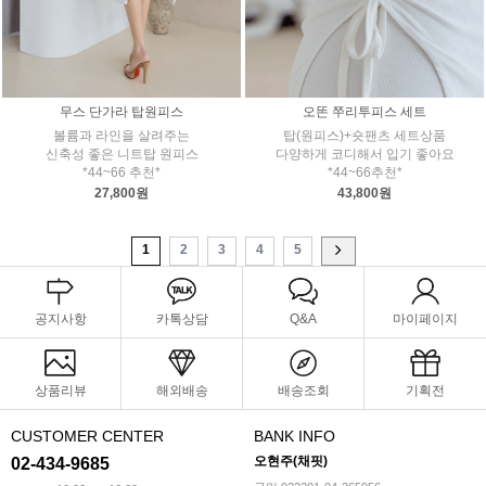
무스 단가라 탑원피스
오똔 쭈리투피스 세트
볼륨과 라인을 살려주는
탑(원피스)+숏팬츠 세트상품
신축성 좋은 니트탑 원피스
다양하게 코디해서 입기 좋아요
*44~66 추천*
*44~66추천*
27,800원
43,800원
1
2
3
4
5
공지사항
카톡상담
Q&A
마이페이지
상품리뷰
해외배송
배송조회
기획전
CUSTOMER CENTER
BANK INFO
오현주(채핏)
02-434-9685