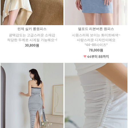
린제 실키 롱원피스
델포드 리본버튼 원피스
광택감도는 고급스러운 소재감
시원스러워 보이는 화이트배색~
적당한 두께로 사계절 가능해요~!
사랑스러운 디자인이에요
*44~88사이즈*
30,800원
78,000원