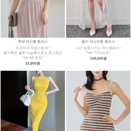
루테 여신롱 원피스
럽미 여신쉬폰 원피스
은은하게 여성스럽게~
시선 집중시키는 여신원피스~
휴가룩은 물론 마실룩으로도 최고에요
*44~77사이즈*
*44~66 추천*
108,000원
32,800원