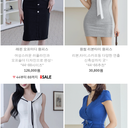
래핀 오프미디 원피스
원썸 리본타이 원피스
여성스러운 러플라인과
리본,타이,스카프등 다양한 연출
오프숄더 디자인으로 완성~
신축성까지 굿~
*44~88사이즈*
*44~66추천*
126,000원
30,800원