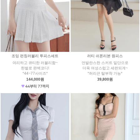
조잉 펀칭러블리 투피스세트
러티 쉬폰리본 원피스
여리하고 큐티한 러블리함~
언발란스한 스커트 밑단으로
한벌로 완벽코디!
더욱 여성스럽고 세련되게~
*44~77사이즈*
*허리끈 탈부착 가능*
144,000원
39,800원