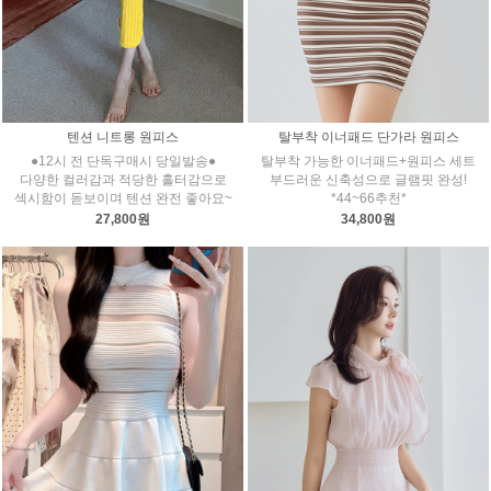
텐션 니트롱 원피스
탈부착 이너패드 단가라 원피스
●12시 전 단독구매시 당일발송●
탈부착 가능한 이너패드+원피스 세트
다양한 컬러감과 적당한 홀터감으로
부드러운 신축성으로 글램핏 완성!
섹시함이 돋보이며 텐션 완전 좋아요~
*44~66추천*
27,800원
34,800원