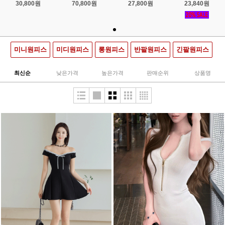
30,800원
70,800원
27,800원
23,840원
미니원피스
미디원피스
롱원피스
반팔원피스
긴팔원피스
최신순
낮은가격
높은가격
판매순위
상품명