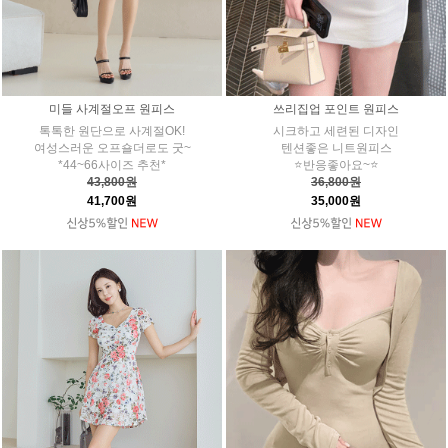
미들 사계절오프 원피스
쓰리집업 포인트 원피스
톡톡한 원단으로 사계절OK!
시크하고 세련된 디자인
여성스러운 오프숄더로도 굿~
텐션좋은 니트원피스
*44~66사이즈 추천*
⭐반응좋아요~⭐
43,800원
36,800원
41,700원
35,000원