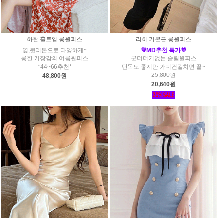
하완 훌트임 롱원피스
리히 기본끈 롱원피스
옆,뒷리본으로 다양하게~
💜MD추천 특가💜
롱한 기장감의 여름원피스
군더더기없는 슬림원피스
*44~66추천*
단독도 좋지만 가디건걸치면 끝~
25,800원
48,800원
20,640원