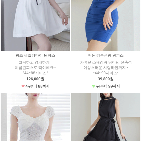
핌즈 세일러타이 원피스
버논 리본셔링 원피스
깔끔하고 경쾌하게~
가벼운 소재감과 뛰어난 신축성
여름원피스로 딱이에요~
여성스러운 셔링라인까지~
*44~88사이즈*
*44~99사이즈*
126,000원
39,800원