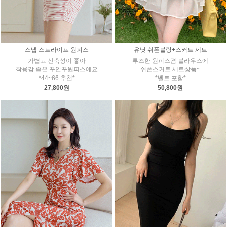
스냅 스트라이프 원피스
유닛 쉬폰블랑+스커트 세트
가볍고 신축성이 좋아
루즈한 원피스겸 블라우스에
착용감 좋은 꾸안꾸원피스에요
쉬폰스커트 세트상품~
*44~66 추천*
*벨트 포함*
27,800원
50,800원