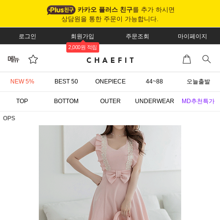
카카오 플러스 친구
를 추가 하시면
상담원을 통한 주문이 가능합니다.
로그인
회원가입
주문조회
마이페이지
2,000원 적립
NEW 5%
BEST 50
ONEPIECE
44~88
오늘출발
TOP
BOTTOM
OUTER
UNDERWEAR
MD추천특가
OPS