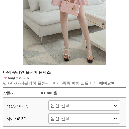
아영 꽃라인 플레어 원피스
입자마자 러블리함 물씬~ 큐빅이 콕콕 박혀 실물 너무 예뻐요❤
상품가
41,800원
색상(COLOR)
사이즈(SIZE)