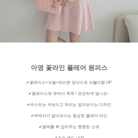
아영 꽃라인 플레어 원피스
✔꽃레이스+프릴+빅리본 장식으로 러블리함 UP
✔꽃레이스에 큐빅이 콕콕 ! 은은하게 빛나요~
✔바스트는 커보이고 허리는 얇아보이는 디자인
✔허벅지가 얇아보이는 풍성한 플레어 라인
✔몸매를 쫙 잡아주는 짱짱한 소재
✔가슴 패드 내장