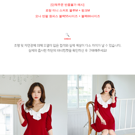
[단체주문 반품불가 예시]
로랑 미니 스커트 블루M + 핑크M
모나 반팔 원피스 블랙55사이즈 + 블랙66사이즈