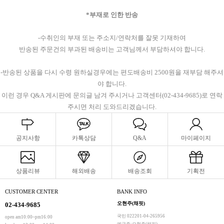
*부재로 인한 반송
-수취인의 부재 또는 주소지/연락처를 잘못 기재하여
반송된 주문건의 부과된 배송비는 고객님께서 부담하셔야 합니다.
-반송된 상품을 다시 수령 원하실경우에는 편도배송비 2500원을 재부담 해주셔
야 합니다.
이런 경우 Q&A 게시판에 문의글 남겨 주시거나 고객센터(02-434-9685)로 연락
주시면 처리 도와드리겠습니다.
공지사항
카톡상담
Q&A
마이페이지
상품리뷰
해외배송
배송조회
기획전
CUSTOMER CENTER
BANK INFO
오현주(채핏)
02-434-9685
국민 022201-04-265956
open am10:00~pm16:00
예금주:오현주(채핏)