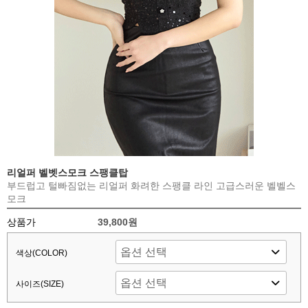
리얼퍼 벨벳스모크 스팽클탑
부드럽고 털빠짐없는 리얼퍼 화려한 스팽클 라인 고급스러운 벨벨스
모크
상품가
39,800원
색상(COLOR)
사이즈(SIZE)