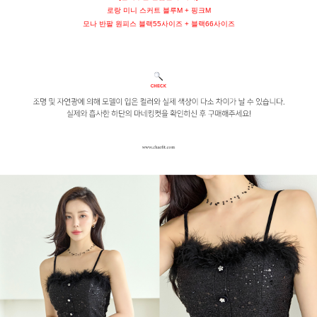
로랑 미니 스커트 블루M + 핑크M
모나 반팔 원피스 블랙55사이즈 + 블랙66사이즈