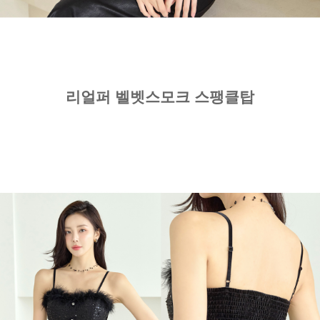
리얼퍼 벨벳스모크 스팽클탑