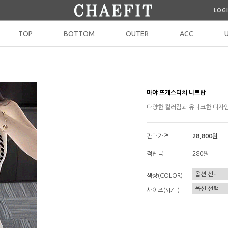
LOG
TOP
BOTTOM
OUTER
ACC
마야 뜨개스티치 니트탑
다양한 컬러감과 유니크한 디자인
판매가격
28,800원
적립금
280원
색상(COLOR)
사이즈(SIZE)