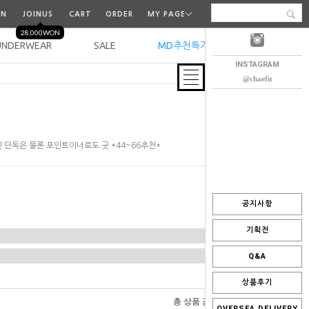
IN
JOINUS
CART
ORDER
MY PAGE
28,000WON
UNDERWEAR
SALE
MD추천특가
오늘출발
INSTAGRAM
@chaefit
 단독은 물론 포인트이너로도 굿 *44~66추천*
공지사항
기획전
Q&A
상품후기
0
총 상품 금액
원
OVERSEA DELIVERY