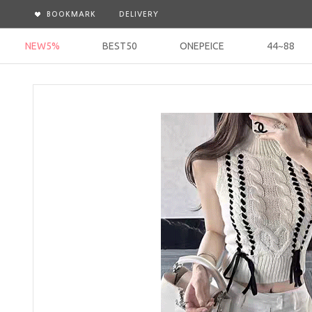
BOOKMARK
DELIVERY
NEW5%
BEST50
ONEPEICE
44~88