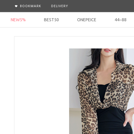
BOOKMARK
DELIVERY
NEW5%
BEST50
ONEPEICE
44~88