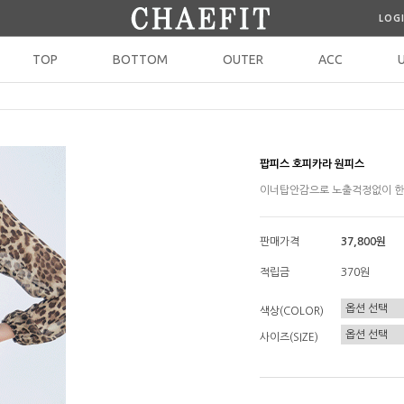
LOG
TOP
BOTTOM
OUTER
ACC
팝피스 호피카라 원피스
이너탑안감으로 노출걱정없이 한벌
판매가격
37,800원
적립금
370원
색상(COLOR)
사이즈(SIZE)