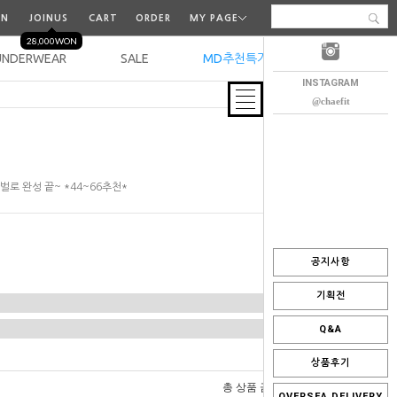
IN
JOINUS
CART
ORDER
MY PAGE
28,000WON
UNDERWEAR
SALE
MD추천특가
오늘출발
INSTAGRAM
@chaefit
로 완성 끝~ *44~66추천*
공지사항
기획전
Q&A
상품후기
0
총 상품 금액
원
OVERSEA DELIVERY