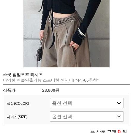
스콧 집업오프 티셔츠
다양한 넥줄연출가능 스포티한 섹시미! *44~66추천*
상품가
23,800원
색상(COLOR)
사이즈(SIZE)
0
총 상품 금액
원