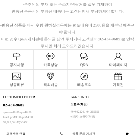
-수취인의 부재 또는 주소지/연락처를 잘못 기재하여
반송된 주문건의 부과된 배송비는 고객님께서 부담하셔야 합니다.
-반송된 상품을 다시 수령 원하실경우에는 편도배송비 2500원을 재부담 해주셔
야 합니다.
이런 경우 Q&A 게시판에 문의글 남겨 주시거나 고객센터(02-434-9685)로 연락
주시면 처리 도와드리겠습니다.
공지사항
카톡상담
Q&A
마이페이지
상품리뷰
해외배송
배송조회
기획전
CUSTOMER CENTER
BANK INFO
오현주(채핏)
02-434-9685
국민 022201-04-265956
open am10:00~pm16:00
예금주:오현주(채핏)
lunch pm13:00~pm14:00
sat,sun,holiday close
고객센터 연결
상품 문의 게시판