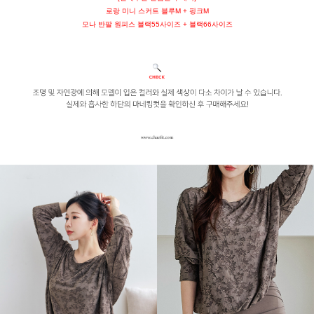
로랑 미니 스커트 블루M + 핑크M
모나 반팔 원피스 블랙55사이즈 + 블랙66사이즈