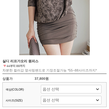
실디 리프가오리 원피스
차분한 컬러감 옆셔링밴드로 기장조절가능 *55~88사이즈까지*
상품가
37,800원
색상(COLOR)
사이즈(SIZE)