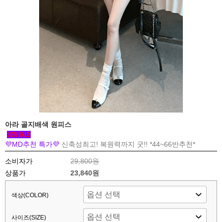
아라 골지배색 원피스
💜MD추천 특가💜
신축성최고! 복원력까지 굿!! *44~66반추천*
소비자가
29,800원
상품가
23,840원
색상(COLOR)
사이즈(SIZE)