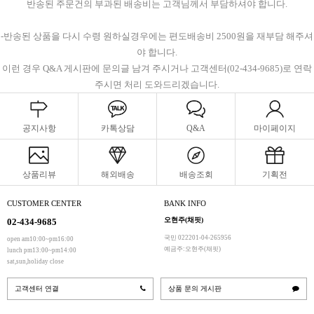
반송된 주문건의 부과된 배송비는 고객님께서 부담하셔야 합니다.
-반송된 상품을 다시 수령 원하실경우에는 편도배송비 2500원을 재부담 해주셔
야 합니다.
이런 경우 Q&A 게시판에 문의글 남겨 주시거나 고객센터(02-434-9685)로 연락
주시면 처리 도와드리겠습니다.
공지사항
카톡상담
Q&A
마이페이지
상품리뷰
해외배송
배송조회
기획전
CUSTOMER CENTER
BANK INFO
오현주(채핏)
02-434-9685
국민 022201-04-265956
open am10:00~pm16:00
예금주:오현주(채핏)
lunch pm13:00~pm14:00
sat,sun,holiday close
고객센터 연결
상품 문의 게시판