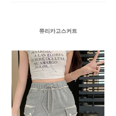
쮸리카고스커트