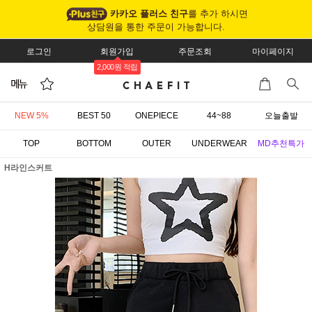
카카오 플러스 친구
를 추가 하시면
상담원을 통한 주문이 가능합니다.
로그인
회원가입
주문조회
마이페이지
2,000원 적립
NEW 5%
BEST 50
ONEPIECE
44~88
오늘출발
TOP
BOTTOM
OUTER
UNDERWEAR
MD추천특가
H라인스커트