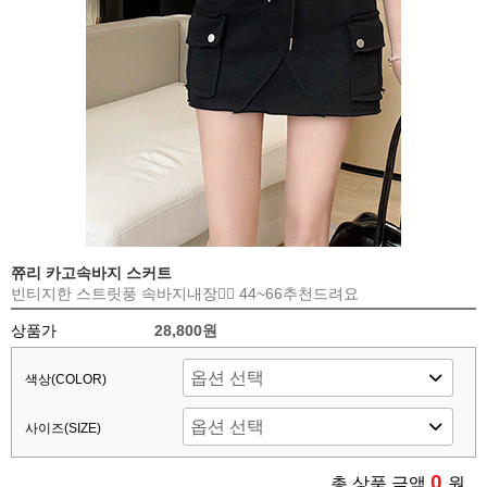
쮸리 카고속바지 스커트
빈티지한 스트릿풍 속바지내장👍🏻 44~66추천드려요
상품가
28,800원
색상(COLOR)
사이즈(SIZE)
0
총 상품 금액
원